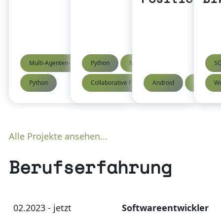
Multi-Agenten-Systeme
Python
Machine Learing
SC
Python
Collaborative Filtering
Android
Java
Wo
Alle Projekte ansehen...
Berufserfahrung
02.2023 - jetzt
Softwareentwickler