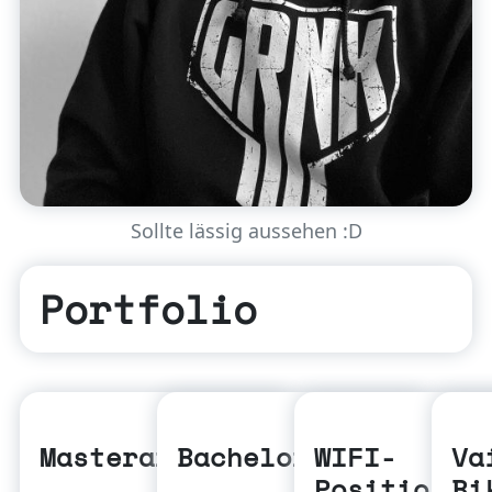
Sollte lässig aussehen :D
Portfolio
Masterarbeit
Bachelorarbeit
WIFI-
Va
Positionie
Bi